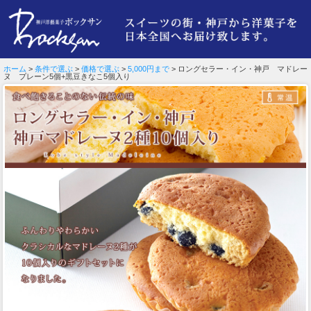
ホーム
>
条件で選ぶ
>
価格で選ぶ
>
5,000円まで
> ロングセラー・イン・神戸 マドレー
ヌ プレーン5個+黒豆きなこ5個入り