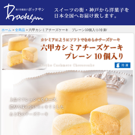
ホーム
>
全商品
> 六甲カシミアチーズケーキ プレーン10個入り/冷凍/