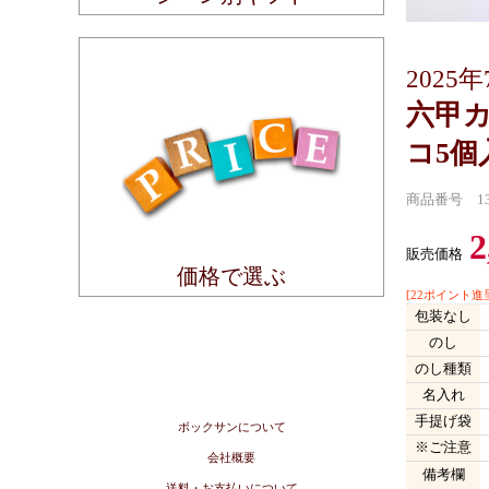
202
六甲
コ5個
商品番号 13
2
販売価格
価格で選ぶ
[22ポイント進呈
包装なし
のし
のし種類
名入れ
手提げ袋
ボックサンについて
※ご注意
会社概要
備考欄
送料・お支払いについて