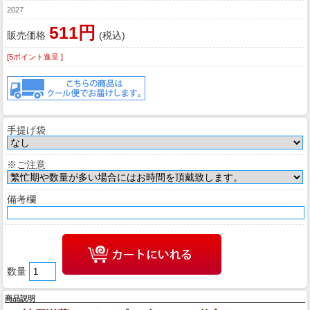
2027
511円
販売価格
(税込)
[5ポイント進呈 ]
手提げ袋
※ご注意
備考欄
数量
商品説明